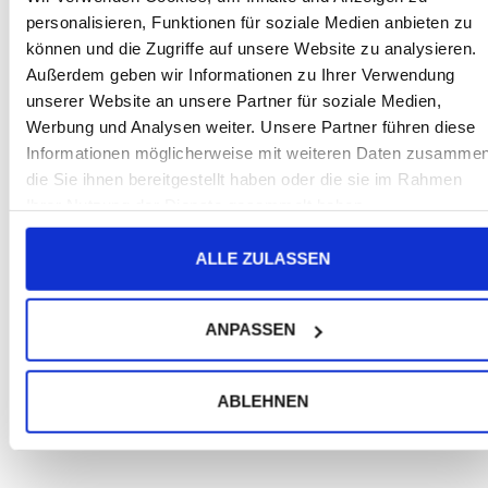
oder des Orts des mutmaßlichen Verstoßes zu. Das
personalisieren, Funktionen für soziale Medien anbieten zu
Beschwerderecht besteht unbeschadet anderweitiger
können und die Zugriffe auf unsere Website zu analysieren.
verwaltungsrechtlicher oder gerichtlicher
Außerdem geben wir Informationen zu Ihrer Verwendung
Rechtsbehelfe.
unserer Website an unsere Partner für soziale Medien,
Werbung und Analysen weiter. Unsere Partner führen diese
Recht auf Daten­übertrag­barkeit
Informationen möglicherweise mit weiteren Daten zusammen
die Sie ihnen bereitgestellt haben oder die sie im Rahmen
Sie haben das Recht, Daten, die wir auf Grundlage
Ihrer Nutzung der Dienste gesammelt haben.
Ihrer Einwilligung oder in Erfüllung eines Vertrags
ALLE ZULASSEN
automatisiert verarbeiten, an sich oder an einen Dritten
in einem gängigen, maschinenlesbaren Format
aushändigen zu lassen. Sofern Sie die direkte
ANPASSEN
Übertragung der Daten an einen anderen
Verantwortlichen verlangen, erfolgt dies nur, soweit es
ABLEHNEN
technisch machbar ist.
Auskunft, Löschung und
Berichtigung