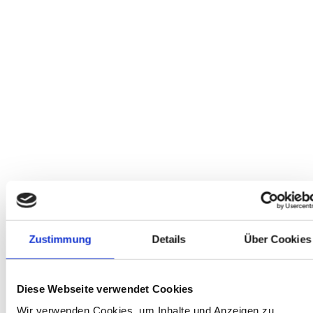
PERSONENBEZOGENER DATEN ZUM ZWECKE
DERARTIGER WERBUNG EINZULEGEN; DIES GILT
AUCH FÜR DAS PROFILING, SOWEIT ES MIT
SOLCHER DIREKTWERBUNG IN VERBINDUNG
STEHT. WENN SIE WIDERSPRECHEN, WERDEN
IHRE PERSONENBEZOGENEN DATEN
ANSCHLIESSEND NICHT MEHR ZUM ZWECKE
DER DIREKTWERBUNG VERWENDET
(WIDERSPRUCH NACH ART. 21 ABS. 2 DSGVO).
Beschwerde­recht bei der
zuständigen Aufsichts­behörde
Zustimmung
Details
Über Cookies
Im Falle von Verstößen gegen die DSGVO steht den
Betroffenen ein Beschwerderecht bei einer
Aufsichtsbehörde, insbesondere in dem Mitgliedstaat
Diese Webseite verwendet Cookies
ihres gewöhnlichen Aufenthalts, ihres Arbeitsplatzes
Wir verwenden Cookies, um Inhalte und Anzeigen zu